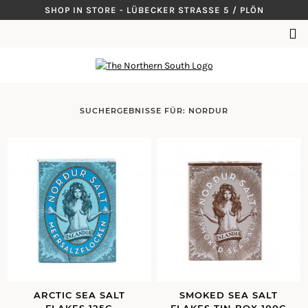
Skip
SHOP IN STORE - LÜBECKER STRASSE 5 / PLÖN
to
SUCHEN
content
NACH:
SUCHERGEBNISSE FÜR:
NORDUR
ARCTIC SEA SALT
SMOKED SEA SALT
FLAKES 125G
FLAKES TIN BOX 100G