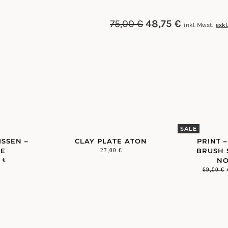
75,00
€
48,75
€
inkl. Mwst.
exkl
SALE
ISSEN –
CLAY PLATE ATON
PRINT 
GE
BRUSH 
27,00
€
NO
0
€
69,00
€