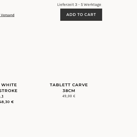
Lieferzeit 3 - 5 Werktage
ART
ADD TO CART
. Versand
PRINT
-
DIMENSIONS
NO
8
QUANTITY
– WHITE
TABLETT CARVE
STROKE
38CM
.1
49,00
€
48,30
€