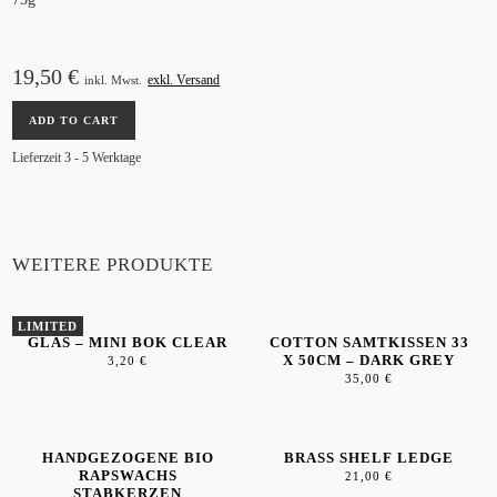
19,50
€
exkl. Versand
inkl. Mwst.
AYUVEDISCHER
ADD TO CART
BIO
RELAX
Lieferzeit 3 - 5 Werktage
KRÄUTERTEE
QUANTITY
WEITERE PRODUKTE
GLAS – MINI BOK CLEAR
COTTON SAMTKISSEN 33
X 50CM – DARK GREY
3,20
€
35,00
€
HANDGEZOGENE BIO
BRASS SHELF LEDGE
RAPSWACHS
21,00
€
STABKERZEN