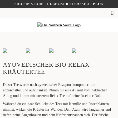
Skip
SHOP IN STORE - LÜBECKER STRASSE 5 / PLÖN
to
SUCHEN
content
NACH:
AYUVEDISCHER BIO RELAX
KRÄUTERTEE
Dieser Tee wurde nach ayuvedischer Rezeptur komponiert um
abzuschalten und aufzutanken. Nimm dir eine Auszeit vom hektischen
Alltag und komm mit unserem Relax-Tee auf deine Insel der Ruhe.
Während du ein paar Schlucke des Tees mit Kamille und Rosenblättern
nimmst, wirken die Kräuter ihr Wunder: Dein Atem wird langsamer und
tiefer, deine Augenbrauen und dein Kiefer entspannen sich. Der frische