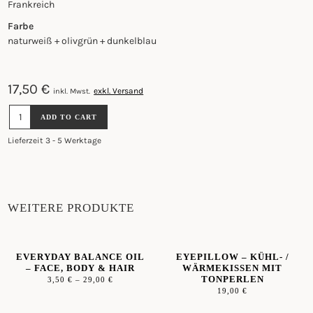
Frankreich
Farbe
naturweiß + olivgrün + dunkelblau
17,50
€
exkl. Versand
inkl. Mwst.
BAUMWOLLFROTTEE
ADD TO CART
HANDTUCH
-
Lieferzeit 3 - 5 Werktage
LEO
50
X
50CM
QUANTITY
WEITERE PRODUKTE
EVERYDAY BALANCE OIL
EYEPILLOW – KÜHL- /
– FACE, BODY & HAIR
WÄRMEKISSEN MIT
TONPERLEN
3,50
€
–
29,00
€
19,00
€