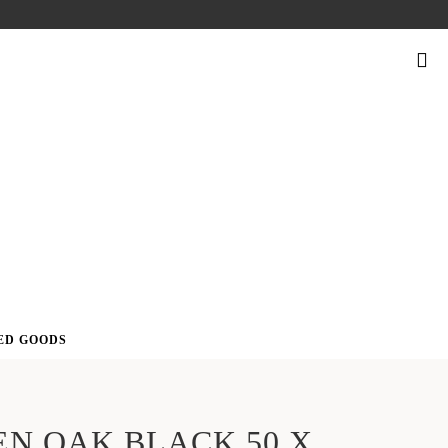
SUCHEN
NACH:
ED GOODS
N OAK BLACK 50 X