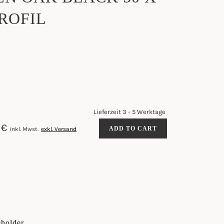
PROFIL
Lieferzeit 3 - 5 Werktage
BILDERRAHMEN
0
€
ADD TO CART
inkl. Mwst.
exkl. Versand
OAK
BLACK
50
X
70
CM
/
2
CM
PROFIL
QUANTITY