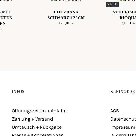
SALE
 MIT
HOLZBANK
ÄTHERISC
TETEN
SCHWARZ 120CM
BIOQU
SEN
129,00
€
7,60
€
0
€
INFOS
KLEINGEDR
Öffnungszeiten + Anfahrt
AGB
Zahlung + Versand
Datenschut
Umtausch + Rückgabe
Impressum
Presse + Kooperationen
Widerrufsb