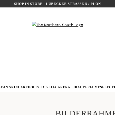
SHOP IN STORE - LÜBECKER STRASSE 5 / PLÖN
LEAN SKINCARE
HOLISTIC SELFCARE
NATURAL PERFUME
SELECT
BILDERRAHME