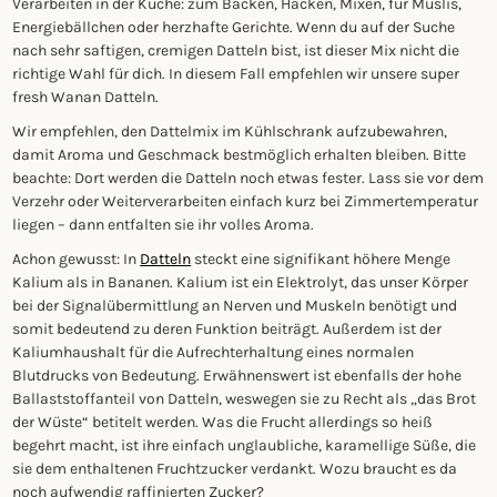
Verarbeiten in der Küche: zum Backen, Hacken, Mixen, für Müslis,
Energiebällchen oder herzhafte Gerichte. Wenn du auf der Suche
nach sehr saftigen, cremigen Datteln bist, ist dieser Mix nicht die
richtige Wahl für dich. In diesem Fall empfehlen wir unsere super
fresh Wanan Datteln.
Wir empfehlen, den Dattelmix im Kühlschrank aufzubewahren,
damit Aroma und Geschmack bestmöglich erhalten bleiben. Bitte
beachte: Dort werden die Datteln noch etwas fester. Lass sie vor dem
Verzehr oder Weiterverarbeiten einfach kurz bei Zimmertemperatur
liegen – dann entfalten sie ihr volles Aroma.
Achon gewusst: In
Datteln
steckt eine signifikant höhere Menge
Kalium als in Bananen. Kalium ist ein Elektrolyt, das unser Körper
bei der Signalübermittlung an Nerven und Muskeln benötigt und
somit bedeutend zu deren Funktion beiträgt. Außerdem ist der
Kaliumhaushalt für die Aufrechterhaltung eines normalen
Blutdrucks von Bedeutung. Erwähnenswert ist ebenfalls der hohe
Ballaststoffanteil von Datteln, weswegen sie zu Recht als „das Brot
der Wüste“ betitelt werden. Was die Frucht allerdings so heiß
begehrt macht, ist ihre einfach unglaubliche, karamellige Süße, die
sie dem enthaltenen Fruchtzucker verdankt. Wozu braucht es da
noch aufwendig raffinierten Zucker?