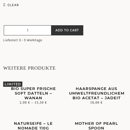
CLEAR
BIO
ADD TO CART
DATTELN
-
Lieferzeit 3 - 5 Werktage
VERSCHIEDEN
SORTEN
QUANTITY
WEITERE PRODUKTE
BIO SUPER FRISCHE
HAARSPANGE AUS
SOFT DATTELN –
UMWELTFREUNDLICHEM
WANAN
BIO ACETAT – JADEIT
2,00
€
–
15,50
€
16,00
€
NATURSEIFE – LE
MOTHER OF PEARL
NOMADE 110G
SPOON