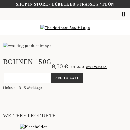
Skip
SHOP IN STORE - LÜBECKER STRASSE 5 / PLÖN
to
SUCHEN
content
NACH:
BOHNEN 150G
8,50
€
exkl. Versand
inkl. Mwst.
BOHNEN
ADD TO CART
150G
QUANTITY
Lieferzeit 3 - 5 Werktage
WEITERE PRODUKTE