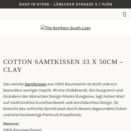
Skip
SHOP IN STORE - LÜBECKER STRASSE 5 / PLÖN
to
SUCHEN
content
NACH:
COTTON SAMTKISSEN 33 X 50CM –
CLAY
Das weiche
Samtkissen
aus 100% Baumwolle ist dicht und von
besonders wertiger Haptik. Minna Hildebrandt, die Designerin und
Gründerin der dänischen Design-Marke Bungalow, legt hohen Wert
auf traditionelles Kunsthandwerk und durchdachtes Design. So
besticht das schlichte Samtkissen durch dezent abgerundete Ecken
und eine hochwertige Perlmutt Knopfleiste.
Material
100% Baumwollsamt