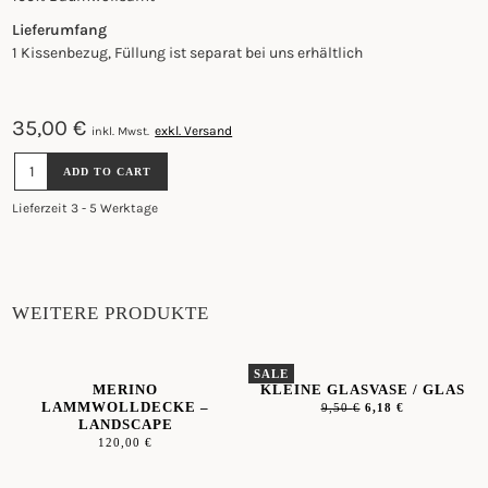
Lieferumfang
1 Kissenbezug, Füllung ist separat bei uns erhältlich
35,00
€
exkl. Versand
inkl. Mwst.
COTTON
ADD TO CART
SAMTKISSEN
33
Lieferzeit 3 - 5 Werktage
X
50CM
-
CLAY
QUANTITY
WEITERE PRODUKTE
SALE
MERINO
KLEINE GLASVASE / GLAS
LAMMWOLLDECKE –
9,50
€
6,18
€
LANDSCAPE
120,00
€