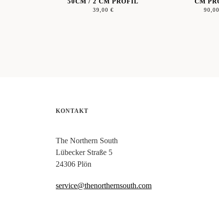
50CM / 2 CM PROFIL
CM PR
39,00
€
90,0
KONTAKT
The Northern South
Lübecker Straße 5
24306 Plön
service@thenorthernsouth.com