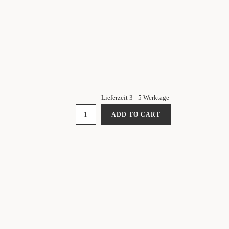
Lieferzeit 3 - 5 Werktage
FAIRTRADE
ADD TO CART
RÄUCHERBÜNDEL
-
IMMORTEL
QUANTITY