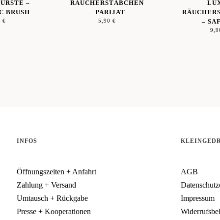
ÜRSTE –
RÄUCHERSTÄBCHEN
LU
C BRUSH
– PARIJAT
RÄUCHER
0
€
5,90
€
– SA
9,
INFOS
KLEINGED
Öffnungszeiten + Anfahrt
AGB
Zahlung + Versand
Datenschutz
Umtausch + Rückgabe
Impressum
Presse + Kooperationen
Widerrufsbe