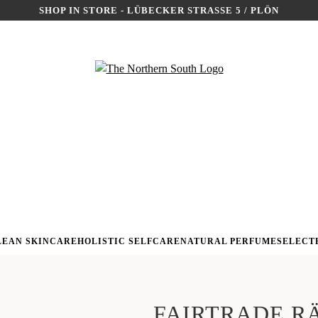
SHOP IN STORE - LÜBECKER STRASSE 5 / PLÖN
LEAN SKINCARE
HOLISTIC SELFCARE
NATURAL PERFUME
SELECT
FAIRTRADE R