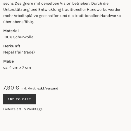
sechs Designern mit derselben Vision betrieben. Durch die
Unterstützung und Entwicklung traditioneller Handwerke werden
mehr Arbeitsplätze geschaffen und die traditionellen Handwerke
überlebensfähig.
Material
100% Schurwolle
Herkunft
Nepal (fair trade)
Maße
ca. 4 cm x 7 cm
7,90
€
exkl. Versand
inkl. Mwst.
FILZ
ADD TO CART
ORNAMENT
-
Lieferzeit 3 - 5 Werktage
REDPOLL
QUANTITY