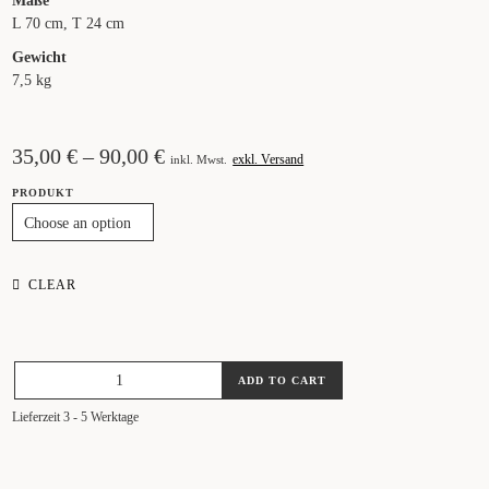
Maße
L 70 cm, T 24 cm
Gewicht
7,5 kg
35,00
€
–
90,00
€
exkl. Versand
inkl. Mwst.
PRODUKT
CLEAR
GREEN
ADD TO CART
MARBLE
SHELF
Lieferzeit 3 - 5 Werktage
QUANTITY