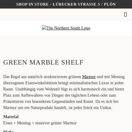
Skip
SHOP IN STORE - LÜBECKER STRASSE 5 / PLÖN
to
SUCHEN
content
NACH:
GREEN MARBLE SHELF
Das Regal aus natürlich strukturiertem grünem
Marmor
und mit Messing
überzogenen Eisenwinkelstützen bringt minimalistischen Luxus in jeden
Raum. Unabhängig vom Wohnstil fügt es sich harmonisch ein und bietet
Platz zum Aufbewahren von Dingen des täglichen Lebens oder zum
Präsentieren von besonderen Gegenständen und Kunst. Da es sich bei
Marmor um ein Naturprodukt handelt, ist jedes Stück ein Unikat.
Material
Eisen + Messing + massiver grüner Marmor