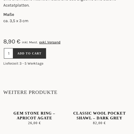
Acetatplatten.
Maße
ca. 3,5 x 3 cm
8,90
€
exkl. Versand
inkl. Mwst.
HAARSPANGE
ADD TO CART
MINI
-
Lieferzeit 3 - 5 Werktage
TURQUOISE
TURTLE
QUANTITY
WEITERE PRODUKTE
GEM STONE RING –
CLASSIC WOOL POCKET
APRICOT AGATE
SHAWL – DARK GREY
26,00
€
82,00
€