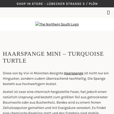
Skip
SHOP IN STORE - LÜBECKER STRASSE 5 / PLÖN
to
SUCHEN
content
NACH:
HAARSPANGE MINI – TURQUOISE
TURTLE
Diese von by Vivi in München designte
Haarspange
ist nicht nur ein
Hingucker, sondern zudem überraschend nachhaltig. Die Spange
besteht aus hochwertigem Acetat.
Acetat ist zwar eine chemisch hergestellte Faser, hat jedoch einen
natürlich Ursprung und besteht zum größten Teil aus getrockneter
Baumwolle oder aus Buchenholz. Beides wird zu einem feinen
Zellulosepulver gemahlen und mit Essigsäure verestert. Es findet
eine chemische Reaktion statt und das Ergebnis sind stabile