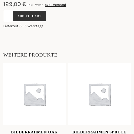
129,00
€
exkl. Versand
inkl. Mwst.
HOLZBANK
ADD TO CART
SCHWARZ
120CM
Lieferzeit 3 - 5 Werktage
QUANTITY
WEITERE PRODUKTE
BILDERRAHMEN OAK
BILDERRAHMEN SPRUCE