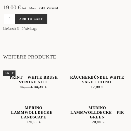
19,00
€
exkl. Versand
inkl. Mwst.
INCENSE
ADD TO CART
HOLDER
-
Lieferzeit 3 - 5 Werktage
BEIGE
MARBLE
QUANTITY
WEITERE PRODUKTE
SALE
PRINT – WHITE BRUSH
RÄUCHERBÜNDEL WHITE
STROKE NO.1
SAGE + COPAL
69,00
€
48,30
€
12,00
€
MERINO
MERINO
LAMMWOLLDECKE –
LAMMWOLLDECKE – FIR
LANDSCAPE
GREEN
120,00
€
120,00
€