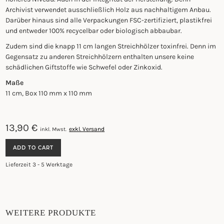
Archivist verwendet ausschließlich Holz aus nachhaltigem Anbau.
Darüber hinaus sind alle Verpackungen FSC-zertifiziert, plastikfrei
und entweder 100% recycelbar oder biologisch abbaubar.
Zudem sind die knapp 11 cm langen Streichhölzer toxinfrei. Denn im
Gegensatz zu anderen Streichhölzern enthalten unsere keine
schädlichen Giftstoffe wie Schwefel oder Zinkoxid.
Maße
11 cm, Box 110 mm x 110 mm
13,90
€
exkl. Versand
inkl. Mwst.
LUXURY
ADD TO CART
MATCHBOX
-
Lieferzeit 3 - 5 Werktage
GREAT
BARRIER
REEF
QUANTITY
WEITERE PRODUKTE