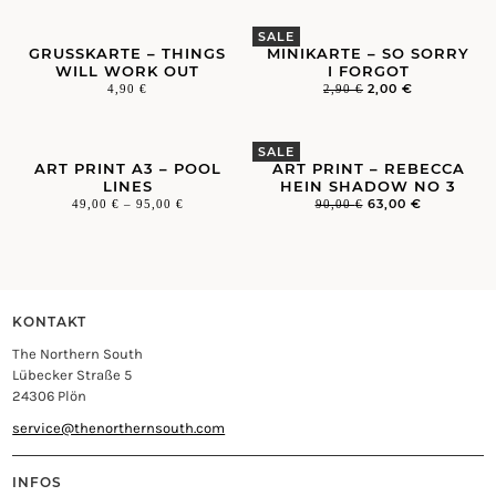
SALE
GRUSSKARTE – THINGS W
MINIKARTE – SO SORRY
ILL WORK OUT
I FORGOT
2,00
€
4,90
€
2,90
€
SALE
ART PRINT A3 – POOL
ART PRINT – REBECCA
LINES
HEIN SHADOW NO 3
63,00
€
49,00
€
–
95,00
€
90,00
€
KONTAKT
The Northern South
Lübecker Straße 5
24306 Plön
service@thenorthernsouth.com
INFOS