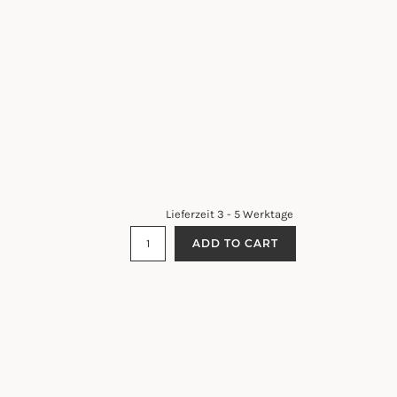
Lieferzeit 3 - 5 Werktage
MERINO
ADD TO CART
WOLLSCHAL
XXL
-
COASTAL
CHECK
QUANTITY