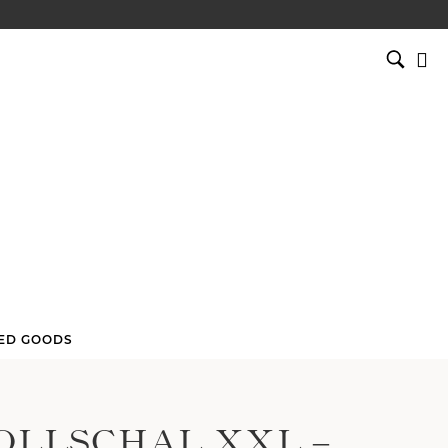
SUCHEN
NACH:
ED GOODS
LLSCHAL XXL –