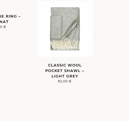
E RING –
NAT
00
€
CLASSIC WOOL
POCKET SHAWL –
LIGHT GREY
82,00
€