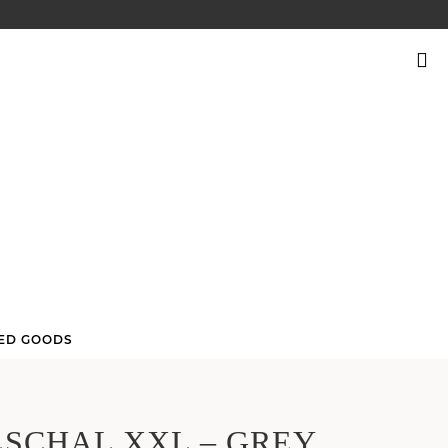
SUCHEN
NACH:
ED GOODS
SCHAL XXL – GREY