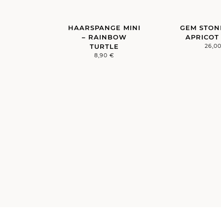
HAARSPANGE MINI
GEM STON
– RAINBOW
APRICOT
TURTLE
26,0
8,90
€