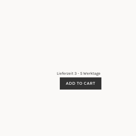
Lieferzeit 3 - 5 Werktage
MERINO
ADD TO CART
WOLLSCHAL
XXL
-
GREY
WINDOWPANE
QUANTITY