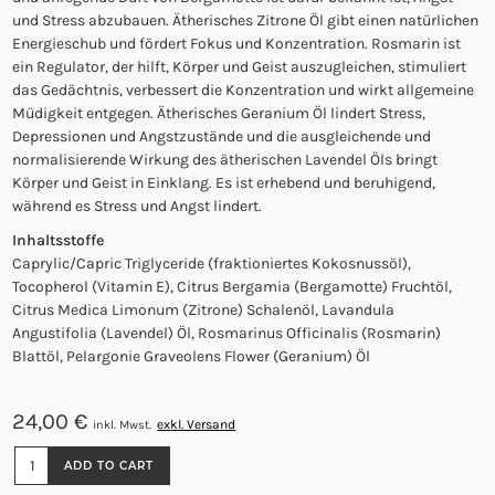
und Stress abzubauen.
Ätherisches Zitrone Öl gibt einen natürlichen
Energieschub und fördert Fokus und Konzentration.
Rosmarin ist
ein Regulator, der hilft, Körper und Geist auszugleichen, stimuliert
das Gedächtnis, verbessert die Konzentration und wirkt allgemeine
Müdigkeit entgegen.
Ätherisches Geranium Öl lindert Stress,
Depressionen und Angstzustände und die
ausgleichende und
normalisierende Wirkung des ätherischen
Lavendel Öls bringt
Körper und Geist in Einklang. Es ist erhebend und beruhigend,
während es Stress und Angst lindert.
Inhaltsstoffe
Caprylic/Capric Triglyceride (fraktioniertes Kokosnussöl),
Tocopherol (Vitamin E), Citrus Bergamia (Bergamotte) Fruchtöl,
Citrus Medica Limonum (Zitrone) Schalenöl, Lavandula
Angustifolia (Lavendel) Öl, Rosmarinus Officinalis (Rosmarin)
Blattöl, Pelargonie Graveolens Flower (Geranium) Öl
24,00
€
exkl. Versand
inkl. Mwst.
MOOD
ADD TO CART
OIL
-