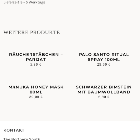
Lieferzeit 3 - 5 Werktage
LIFT
ME
UP
10ML
QUANTITY
WEITERE PRODUKTE
RÄUCHERSTÄBCHEN –
PALO SANTO RITUAL
PARIJAT
SPRAY 100ML
5,90
€
29,00
€
MĀNUKA HONEY MASK
SCHWARZER BIMSTEIN
80ML
MIT BAUMWOLLBAND
89,00
€
6,90
€
KONTAKT
The Northern South