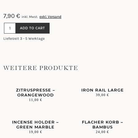
7,90
€
exkl. Versand
inkl. Mwst.
MOTHER
ADD TO CART
OF
PEARL
Lieferzeit 3 - 5 Werktage
SALT
SPOON
QUANTITY
WEITERE PRODUKTE
ZITRUSPRESSE –
IRON RAIL LARGE
ORANGEWOOD
39,00
€
11,00
€
INCENSE HOLDER –
FLACHER KORB –
GREEN MARBLE
BAMBUS
19,00
€
24,00
€