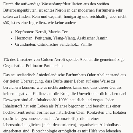
Durch die aufwendige Wasserdampfdestillation aus den weißen
Bitterorangenblüten, ist echtes Neroli in der modernen Parfumerie sehr
selten zu finden. Rein und exquisit, honigartig und reichhaltig, aber nicht
süß, ist es eine Ingredienz wie keine andere.
Kopfnoten: Neroli, Matcha Tee
Herznoten: Petitgrain, Ylang-Ylang, Arabischer Jasmin
Grundnoten: Ostindisches Sandelholz, Vanille
1% des Umsatzes von Golden Neroli spendet Abel an die gemeinnützige
Organisation Pollinator Partnership.
Das neuseeländisch / niederländische Parfumhaus Odor Abel entstand aus
der tiefen Überzeugung, dass Dufte unser Leben auf eine Weise zu
bereichern können, wie es nichts anderes kann, und dass dieser Genuss
keinen negativen Einfluss auf die Erde, die Umwelt oder dich haben darf.
Deswegen sind alle Inhaltsstoffe 100% natürlich und vegan. Jeder
Inhaltsstoff hat sein Leben als Pflanze begonnen und besteht aus einer
hochkonzentrierten Formel aus natürlichen Ölen, Konkreten und Isolaten
(natürlich gewonnene einzelne Aromastoffe), die in einer
lebensmitteltauglichen (nicht denaturierten), organischen Alkoholbasis
eingebettet sind. Biotechnologie ermöglicht es mit Hilfe von lebenden