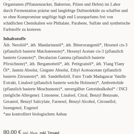
Organismen (Pflanzenzucker, Bakterien, Pilzen und Hefen) im Labor
durch Fermentation präzise und langlebige Duftmoleküle zu schaffen und
so ohne Kompromisse ungiftige high end Luxusparfums frei von
schädlichen Chemikalien wie Phthalate, Parabene, Sulfate und synthetische
Farbstoffe zu kreieren.
Inhaltsstoffe
Äth. Neroliöl*, äth. Mandarinenöl*, äth. Bitterorangenöl*, Hexenol cis-3
(pflanzlich basierte Matchateenote)*, Hexenyl Acetate cis-3 (pflanzlich
basierte Grasnote)*, Decalacton Gamma (pflanzlich basierte
Pfirsichnote)*, äth. Bergamotteöl*, äth. Petitgrainöl*, äth. Ylang Ylany
Öl*, Jasmin Absolut, Gingster Absolut, Ethyl Acetoacetate (pflanzlich
basierte Zitrusnote)*, äth. Sandelholzöl, Faire Trade Madagascar Vanille
Extrakt, Linalool (pflanzlich basierte weiche Holznote)*, Ambrettolide
(pflanzlich basierte Moschusnote)*, unvergällter Getreidealkohol*
/
INCI
(mögliche Allergene): Limonene, Linalool, Citral, Benzyl Benzoate,
Geraniol, Benzyl Salicylate, Farnesol, Benzyl Alcohol, Citronellol,
Isoeugenol, Eugenol
*aus kontrolliert biologischem Anbau
80,00
€
exkl. Versand
inkl. Mwst.