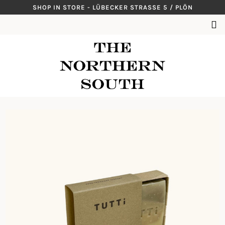
Skip
SHOP IN STORE - LÜBECKER STRASSE 5 / PLÖN
to
SUCHEN
content
NACH: