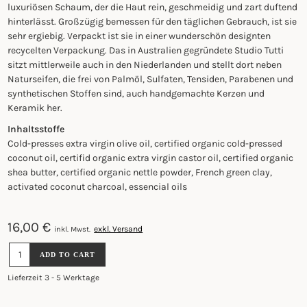
luxuriösen Schaum, der die Haut rein, geschmeidig und zart duftend
hinterlässt. Großzügig bemessen für den täglichen Gebrauch, ist sie
sehr ergiebig. Verpackt ist sie in einer wunderschön designten
recycelten Verpackung. Das in Australien gegründete Studio Tutti
sitzt mittlerweile auch in den Niederlanden und stellt dort neben
Naturseifen, die frei von Palmöl, Sulfaten, Tensiden, Parabenen und
synthetischen Stoffen sind, auch handgemachte Kerzen und
Keramik her.
Inhaltsstoffe
Cold-presses extra virgin olive oil, certified organic cold-pressed
coconut oil, certifid organic extra virgin castor oil, certified organic
shea butter, certified organic nettle powder, French green clay,
activated coconut charcoal, essencial oils
16,00
€
exkl. Versand
inkl. Mwst.
NATURSEIFE
ADD TO CART
-
BOLZANO
Lieferzeit 3 - 5 Werktage
110G
QUANTITY