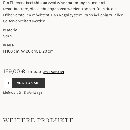
Ein Element besteht aus zwei Wandhalterungen und drei
Regalbrettern, die leicht angepasst werden können, falls du die
Höhe verstellen möchtest. Das Regalsystem kann beliebig zu allen
Seiten erweitert werden.
Material
Stahl
Maße
H 100 cm, W 90 cm, D 20 cm
169,00
€
exkl. Versand
inkl. Mwst.
WANDREGALSYSTEM
ADD TO CART
-
BLACK
Lieferzeit 3 - 5 Werktage
STEEL
QUANTITY
WEITERE PRODUKTE