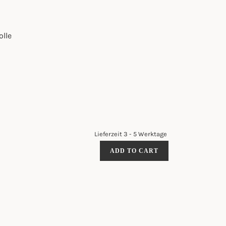
lle
Lieferzeit 3 - 5 Werktage
ALPACA
ADD TO CART
LAMMWOLLDECKE
–
LIMA
SAND
QUANTITY