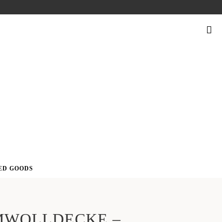
SUCHEN
NACH:
ED GOODS
MWOLLDECKE –