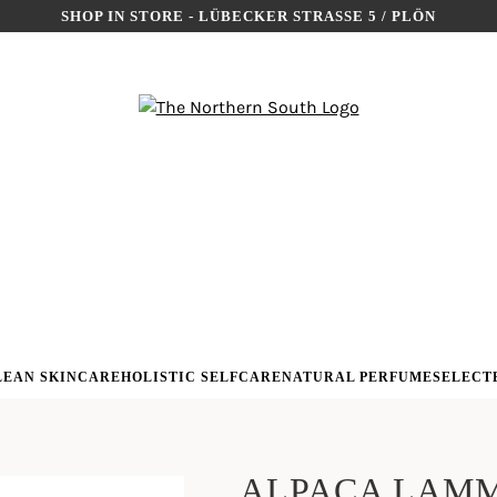
SHOP IN STORE - LÜBECKER STRASSE 5 / PLÖN
LEAN SKINCARE
HOLISTIC SELFCARE
NATURAL PERFUME
SELECT
ALPACA LAM