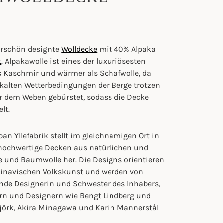
erschön designte
Wolldecke
mit 40% Alpaka
k
. Alpakawolle ist eines der luxuriösesten
ls Kaschmir und wärmer als Schafwolle, da
kalten Wetterbedingungen der Berge trotzen
r dem Weben gebürstet, sodass die Decke
lt.
n Yllefabrik stellt im gleichnamigen Ort in
 hochwertige Decken aus natürlichen und
e und Baumwolle her. Die Designs orientieren
ndinavischen Volkskunst und werden von
ende Designerin und Schwester des Inhabers,
rn und Designern wie Bengt Lindberg und
 Björk, Akira Minagawa und Karin Mannerstål