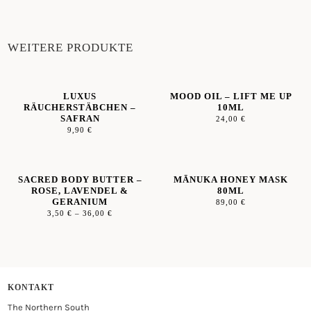
WOOD
PALO
SANTO
QUANTITY
WEITERE PRODUKTE
LUXUS
MOOD OIL – LIFT ME UP
RÄUCHERSTÄBCHEN –
10ML
SAFRAN
24,00
€
9,90
€
SACRED BODY BUTTER –
MĀNUKA HONEY MASK
ROSE, LAVENDEL &
80ML
GERANIUM
89,00
€
3,50
€
–
36,00
€
KONTAKT
The Northern South