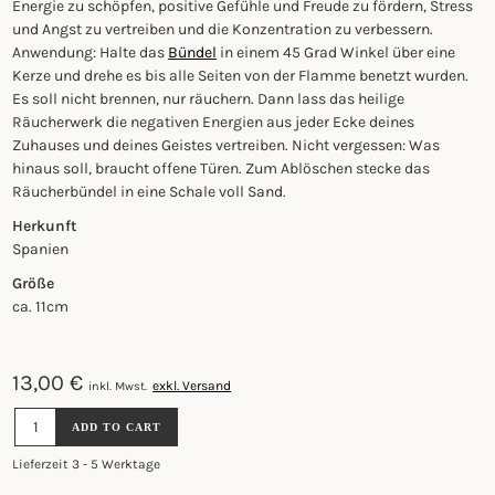
Energie zu schöpfen, positive Gefühle und Freude zu fördern, Stress
und Angst zu vertreiben und die Konzentration zu verbessern.
Anwendung: Halte das
Bündel
in einem 45 Grad Winkel über eine
Kerze und drehe es bis alle Seiten von der Flamme benetzt wurden.
Es soll nicht brennen, nur räuchern. Dann lass das heilige
Räucherwerk die negativen Energien aus jeder Ecke deines
Zuhauses und deines Geistes vertreiben. Nicht vergessen: Was
hinaus soll, braucht offene Türen. Zum Ablöschen stecke das
Räucherbündel in eine Schale voll Sand.
Herkunft
Spanien
Größe
ca. 11cm
13,00
€
exkl. Versand
inkl. Mwst.
FAIRTRADE
ADD TO CART
RÄUCHERBÜNDEL
SPECIAL
Lieferzeit 3 - 5 Werktage
-
HOLY