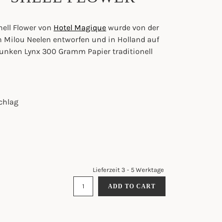
ell Flower von
Hotel Magique
wurde von der
 Milou Neelen entworfen und in Holland auf
unken Lynx 300 Gramm Papier traditionell
chlag
Lieferzeit 3 - 5 Werktage
GRUSSKARTE -
ADD TO CART
S
HELL F
LOWER Q
UANTITY