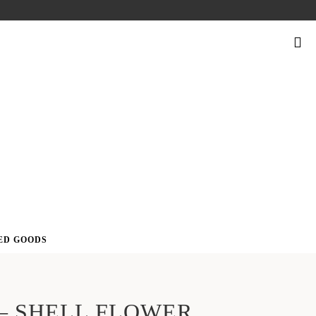
SUCHEN
NACH:
ED GOODS
– SHELL FLOWER