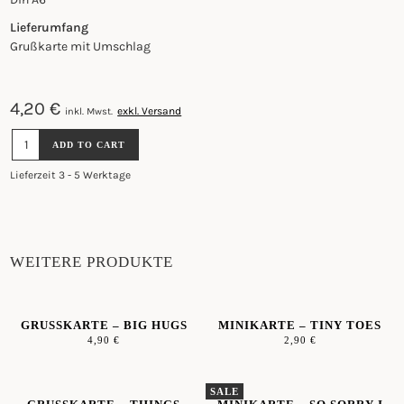
Lieferumfang
Grußkarte mit Umschlag
4,20
€
exkl. Versand
inkl. Mwst.
GRUSSKARTE -
ADD TO CART
S
IRENAS Q
Lieferzeit 3 - 5 Werktage
UANTITY
WEITERE PRODUKTE
GRUSSKARTE – BIG HUGS
MINIKARTE – TINY TOES
4,90
€
2,90
€
SALE