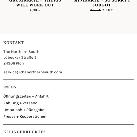
GRUSSKARTE – THINGS W
MINIKARTE – SO SORRY I
ILL WORK OUT
FORGOT
4,90
€
2,90
€
2,00
€
KONTAKT
The Northern South
Lübecker Straße 5
24306 Plön
service@thenorthernsouth.com
INFOS
Öffnungszeiten + Anfahrt
Zahlung + Versand
Umtausch + Rückgabe
Presse + Kooperationen
KLEINGEDRUCKTES