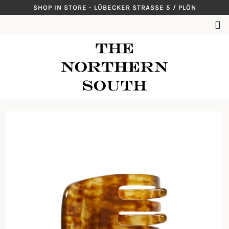
Skip
SHOP IN STORE - LÜBECKER STRASSE 5 / PLÖN
to
SUCHEN
content
NACH: