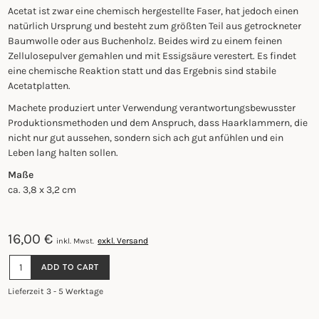
Acetat ist zwar eine chemisch hergestellte Faser, hat jedoch einen
natürlich Ursprung und besteht zum größten Teil aus getrockneter
Baumwolle oder aus Buchenholz. Beides wird zu einem feinen
Zellulosepulver gemahlen und mit Essigsäure verestert. Es findet
eine chemische Reaktion statt und das Ergebnis sind stabile
Acetatplatten.
Machete produziert unter Verwendung verantwortungsbewusster
Produktionsmethoden und dem Anspruch, dass Haarklammern, die
nicht nur gut aussehen, sondern sich ach gut anfühlen und ein
Leben lang halten sollen.
Maße
ca. 3,8 x 3,2 cm
16,00
€
exkl. Versand
inkl. Mwst.
HAARSPANGE
ADD TO CART
AUS
UMWELTFREUNDLICHEM
Lieferzeit 3 - 5 Werktage
BIO
ACETAT
-