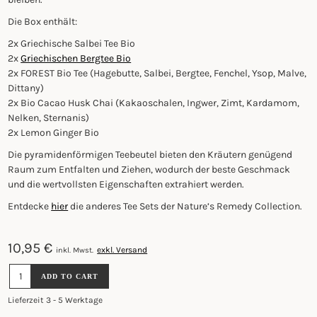
Die Box enthält:
2x Griechische Salbei Tee Bio
2x
Griechischen Bergtee Bio
2x FOREST Bio Tee (Hagebutte, Salbei, Bergtee, Fenchel, Ysop, Malve,
Dittany)
2x Bio Cacao Husk Chai (Kakaoschalen, Ingwer, Zimt, Kardamom,
Nelken, Sternanis)
2x Lemon Ginger Bio
Die pyramidenförmigen Teebeutel bieten den Kräutern genügend
Raum zum Entfalten und Ziehen, wodurch der beste Geschmack
und die wertvollsten Eigenschaften extrahiert werden.
Entdecke
hier
die anderes Tee Sets der Nature’s Remedy Collection.
10,95
€
exkl. Versand
inkl. Mwst.
NATURE’S
ADD TO CART
REMEDY
TEA
Lieferzeit 3 - 5 Werktage
COLLECTION
-