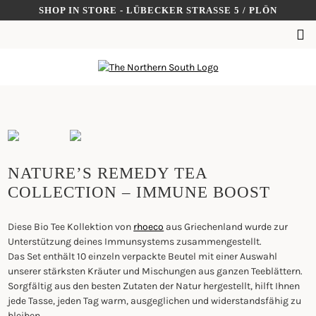
Skip
SHOP IN STORE - LÜBECKER STRASSE 5 / PLÖN
to
SUCHEN
content
NACH:
NATURE’S REMEDY TEA
COLLECTION – IMMUNE BOOST
Diese Bio Tee Kollektion von
rhoeco
aus Griechenland wurde zur
Unterstützung deines Immunsystems zusammengestellt.
Das Set enthält 10 einzeln verpackte Beutel mit einer Auswahl
unserer stärksten Kräuter und Mischungen aus ganzen Teeblättern.
Sorgfältig aus den besten Zutaten der Natur hergestellt, hilft Ihnen
jede Tasse, jeden Tag warm, ausgeglichen und widerstandsfähig zu
bleiben.