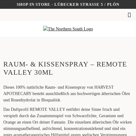
Skip
SHOP IN STORE - LÜBECKER STRASSE 5 / PLÖN
to
SUCHEN
content
NACH:
RAUM- & KISSENSPRAY – REMOTE
VALLEY 30ML
Dieses 100% natürliche Raum- und Kissenspray von HARVEST
APOTHECARY besteht ausschließlich aus hochwertigen ätherischen Ölen
und Rosenhydrolat in Bioqualität.
Das Duftprofil REMOTE VALLEY entführt deine Sinne frisch und
verspielt durch das Zusammenspiel von Schwarzfichte, Geranium und
Orange an einen Ort deiner Fantasie. Die einzelnen ätherischen Öle wirken
stimmungsaufhellend, aufrichtend, konzentrationsstärkend und sind ein
gutes aromatherapeutisches Hilfsmittel gegen seelischen Verstimmungen,