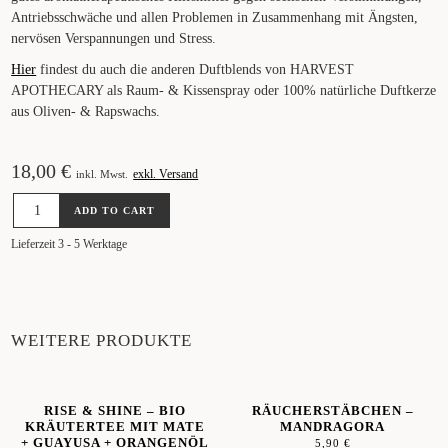
Antriebsschwäche und allen Problemen in Zusammenhang mit Ängsten,
nervösen Verspannungen und Stress.
Hier
findest du auch die anderen Duftblends von HARVEST
APOTHECARY als Raum- & Kissenspray oder 100% natürliche Duftkerze
aus Oliven- & Rapswachs.
18,00
€
exkl. Versand
inkl. Mwst.
RAUM-
ADD TO CART
&
KISSENSPRAY
Lieferzeit 3 - 5 Werktage
-
REMOTE
VALLEY
30ML
QUANTITY
WEITERE PRODUKTE
RISE & SHINE – BIO
RÄUCHERSTÄBCHEN –
KRÄUTERTEE MIT MATE
MANDRAGORA
+ GUAYUSA + ORANGENÖL
5,90
€