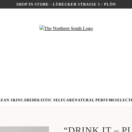
SHOP IN STORE - LÜBECKER STRASSE 5 / PLÖN
LEAN SKINCARE
HOLISTIC SELFCARE
NATURAL PERFUME
SELECT
“DRINK IT – P