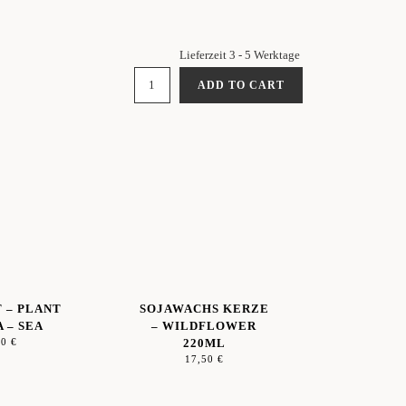
Lieferzeit 3 - 5 Werktage
"DRINK
ADD TO CART
IT
-
PLANT
IT"
TEA
-
AGROS
QUANTITY
T – PLANT
SOJAWACHS KERZE
A – SEA
– WILDFLOWER
00
€
220ML
17,50
€