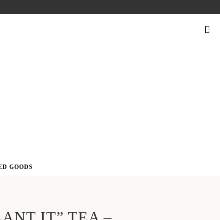
SUCHEN
NACH:
ED GOODS
LANT IT” TEA –