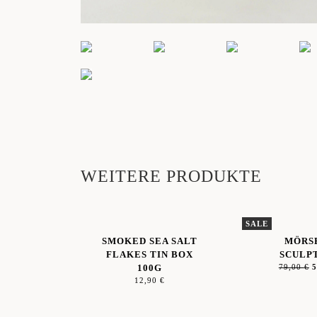
WEITERE PRODUKTE
SALE
SMOKED SEA SALT
MÖRS
FLAKES TIN BOX
SCULP
100G
79,00
€
12,90
€