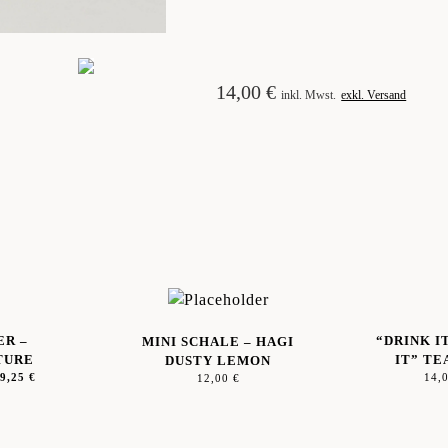
14,00
€
inkl. Mwst.
exkl. Versand
ER –
“DRINK I
MINI SCHALE – HAGI
TURE
IT” TE
DUSTY LEMON
59,25
€
14,
12,00
€