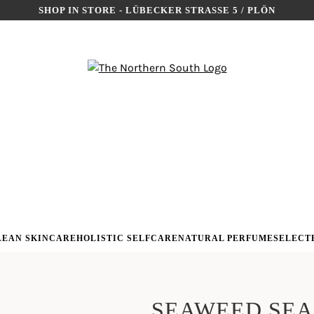
SHOP IN STORE - LÜBECKER STRASSE 5 / PLÖN
LEAN SKINCARE
HOLISTIC SELFCARE
NATURAL PERFUME
SELECT
SEAWEED SEA 