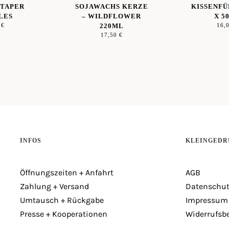
 TAPER
SOJAWACHS KERZE
KISSENFÜ
LES
– WILDFLOWER
X 5
0
€
220ML
16,
17,50
€
INFOS
KLEINGEDR
Öffnungszeiten + Anfahrt
AGB
Zahlung + Versand
Datenschut
Umtausch + Rückgabe
Impressum
Presse + Kooperationen
Widerrufsb