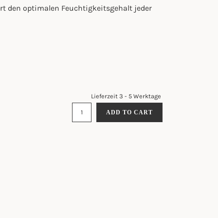
rt den optimalen Feuchtigkeitsgehalt jeder
Lieferzeit 3 - 5 Werktage
SEAWEED
ADD TO CART
SEA
SALT
FLAKES
TIN
BOX
100G
QUANTITY