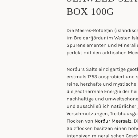
BOX 100G
Die Meeres-Rotalgen (isländisch
im Breidarfjördur im Westen Isl
Spurenelementen und Mineralien
perfekt mit den arktischen Meer
Norðurs Salts einzigartige ge
erstmals 1753 ausprobiert und s
reine, herzhafte und mystische
die geothermale Energie der hei
nachhaltige und umweltschonen
und ausschließlich natürlicher
Verschmutzungen, Treibhausgase
Flocken von
Norður Meersalz
. 
Salzflocken besitzen einen hoh
intensiven mineralischen Gesc